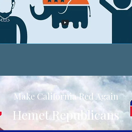
Make California Red Again
Hemet Republicans