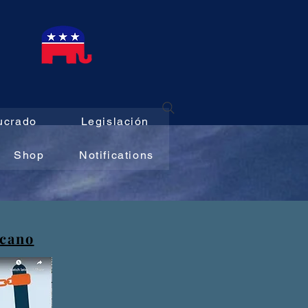
E
ucrado
Legislación
Shop
Notifications
icano