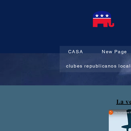
CASA
New Page
clubes republicanos loca
La v