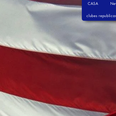
CASA
Ne
clubes republica