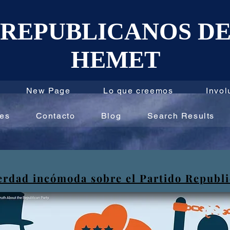
REPUBLICANOS D
HEMET
New Page
Lo que creemos
Invol
les
Contacto
Blog
Search Results
erdad incómoda sobre el Partido Republ